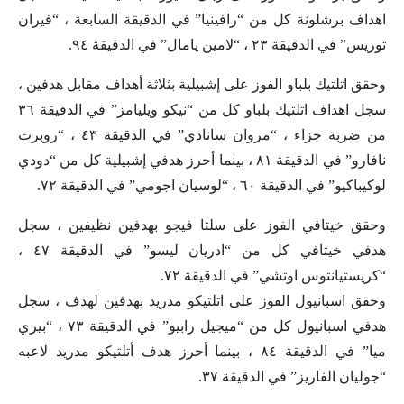
اهداف برشلونة كل من “رافينيا” في الدقيقة السابعة ، “فيران
توريس” في الدقيقة ٢٣ ، “لامين يامال” في الدقيقة ٩٤.
وحقق اتلتيك بلباو الفوز على إشبيلية بثلاثة أهداف مقابل هدفين ،
سجل اهداف اتلتيك بلباو كل من “نيكو ويليامز” في الدقيقة ٣٦
من ضربة جزاء ، “مروان سانادي” في الدقيقة ٤٣ ، “روبرت
نافارو” في الدقيقة ٨١ ، بينما أحرز هدفي إشبيلية كل من “دودي
لوكيباكيو” في الدقيقة ٦٠ ، “لوسيان اجومي” في الدقيقة ٧٢.
وحقق خيتافي الفوز على سلتا فيجو بهدفين نظيفين ، سجل
هدفي خيتافي كل من “ادريان ليسو” في الدقيقة ٤٧ ،
“كريستيانتوس اوتشي” في الدقيقة ٧٢.
وحقق اسبانيول الفوز على اتلتيكو مدريد بهدفين لهدف ، سجل
هدفي اسبانيول كل من “ميجيل رابيو” في الدقيقة ٧٣ ، “بيري
ميا” في الدقيقة ٨٤ ، بينما أحرز هدف أتلتيكو مدريد لاعبه
“جوليان الفاريز” في الدقيقة ٣٧.