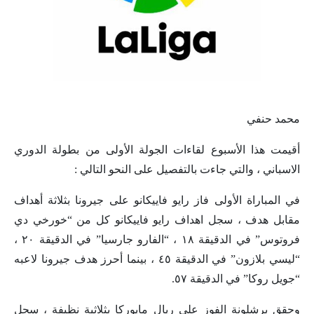
محمد حنفي
أقيمت هذا الأسبوع لقاءات الجولة الأولى من بطولة الدوري
الاسباني ، والتي جاءت بالتفصيل على النحو التالي :
في المباراة الأولى فاز رايو فاييكانو على جيرونا بثلاثة أهداف
مقابل هدف ، سجل اهداف رايو فاييكانو كل من “خورخي دي
فروتوس” في الدقيقة ١٨ ، “الفارو جارسيا” في الدقيقة ٢٠ ،
“ليسي بلازون” في الدقيقة ٤٥ ، بينما أحرز هدف جيرونا لاعبه
“جويل روكا” في الدقيقة ٥٧.
وحقق برشلونة الفوز على ريال مايوركا بثلاثية نظيفة ، سجل