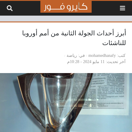
لتخطي إلى المحتوى
أبرز أحداث الجولة الثانية من أمم أوروبا
للناشئات
كتب
mohamedhanafy
في
رياضة
آخر تحديث
11 مايو 2024 - 10:28م