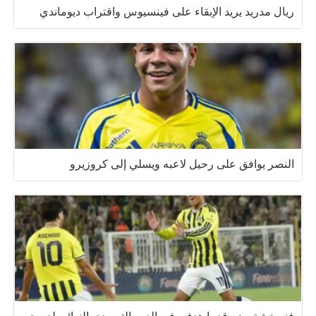
ريال مدريد يريد الإبقاء على فينسيوس واقتراب ديوماندي
النصر يوافق على رحيل لاعبه ويسلي إلى كروزيرو