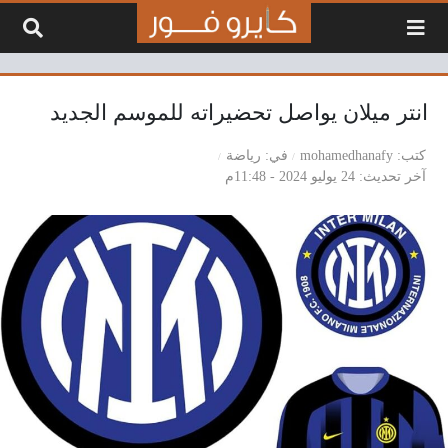
لتخطي إلى المحتوى
انتر ميلان يواصل تحضيراته للموسم الجديد
كتب
mohamedhanafy
في
رياضة
آخر تحديث
24 يوليو 2024 - 11:48م