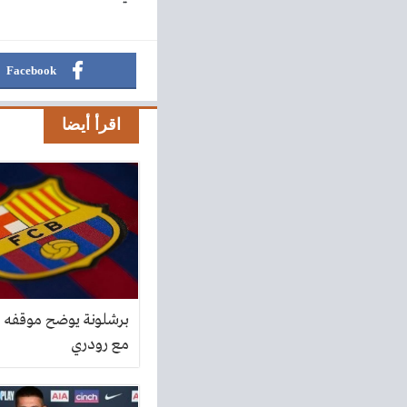
Facebook
اقرأ أيضا
برشلونة يوضح موقفه م
مع رودري