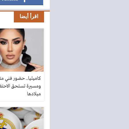
اقرأ أيضا
كاميليا.. حضور فني م
ومسيرة تستحق الاحتفا
ميلادها