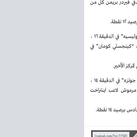
الخطأ في مرماه في الدقيقة ٧٧ ، بينما أحرز هدفي فيردر بريمن كل من
وتغلب بايرن ميونيخ على بوخوم بخماسية نظيفة ، سجل اهداف بايرن ميونيخ كل من “مايكل اوليسيه” في الدقيقة ١٦ ،
موسيلا” في الدقيقة ٢٦ ، “هاري كين” في الدقيقة ٥٧ ، “ليروي ساني” في الدقيقة ٦٥ ، “كينجسلي كومان” في
وتعادل يونيون برلين مع اينتراخت فرانكفورت بهدف لمثله ، سجل هدف فرانكفورت لاعبه “ماريو جوتزه” في الدقيقة ١٤ ،
ت هولربيش” في الدقيقة ٦٦ ، وشارك عمر مرموش لاعب اينتراخت