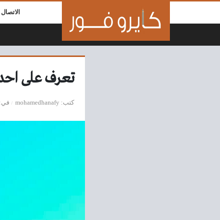
لتخطي إلى المحتوى
الاتصال ب
تعرف على احداث
كتب
mohamedhanafy
في