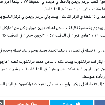
الدقيقة ٣٠ ، “فيلكس اجو” لاعب فيردر بريمن ب
 الدقيقة ٩٠.
ز التاسع برصيد ١٢ نقطة.
“جمال 
ة في المركز الأخير.
بينما تعادل يونيون برلين عن طريق “بينيديك
هر بأداء متوسط.
السادس برصيد ١٤ نقطة.
Google+
Twitter