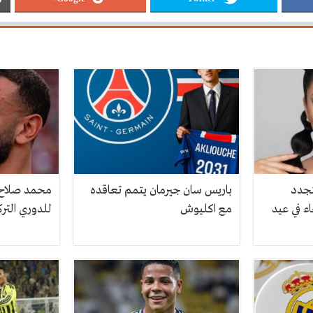
تجدد
باريس سان جيرمان يتمم تعاقده
محمد صلاح ع
ء في عيد
مع اكليوش
للدوري الترك