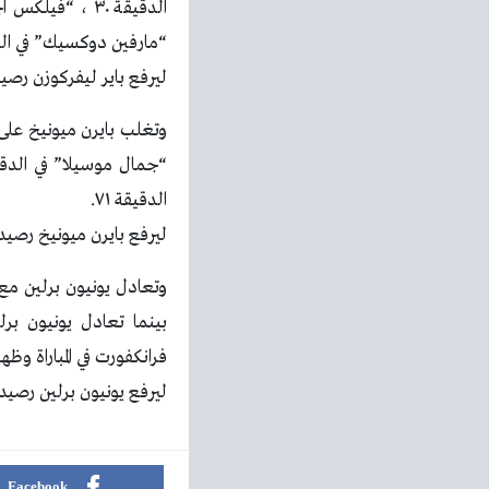
“مارفين دوكسيك” في الدقيقة ٧٤ ، “رومانو شميد” في
ليرفع باير ليفركوزن رصيده إلى ١٥ نقطة في المركز الثالث ، بينما يأتي فيردر بريمن في المرك
الدقيقة ٧١.
ليرفع بايرن ميونيخ رصيده إلى ٢٠ نقطة في الصدارة ، بينما تجمد رصيد بوخوم عند نقطة واحد
فرانكفورت في المباراة وظ
ليرفع يونيون برلين رصيده إلى ١٥ نقطة في المركز الرابع ، بينما يأتي اينتراخت فرانكفورت في المركز 
Facebook