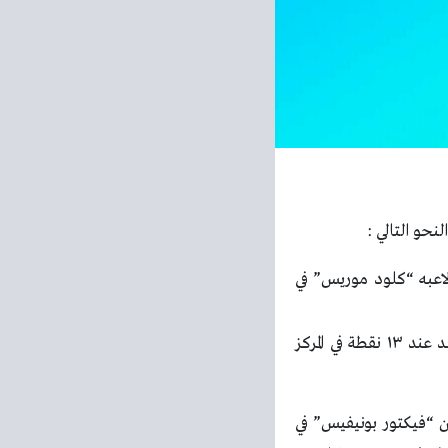
نحو التالي :
لاعبه “كلود موريس” في
ليرفع اوجسبورج رصيده إلى ١٠ نقاط في المركز الحادي عشر ، بينما تجمد رصيد بروسيا دورتموند عند ١٣ نقطة في المركز
 “فيكتور بونيفيس” في