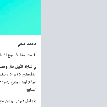
محمد حنفي
أقيمت هذا الأسبوع لقاءات
في المباراة الأولى فاز
الدقيقتين ٢٥ و ٥٠ ، بينما أحرز هدف بروسيا دورتموند لاعبه “دواين مالين” في الدقيقة الرابعة.
السابع.
وتعادل فيردر بريمن مع