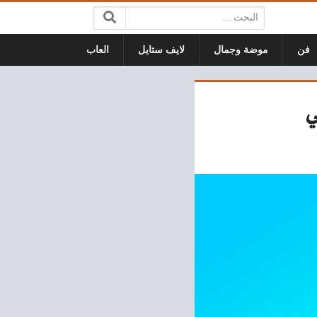
البحث:
فن
موضة وجمال
لايف ستايل
العاب
ي