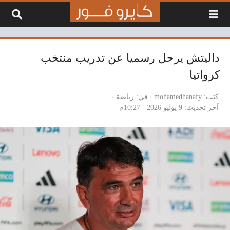
لتخطي إلى المحتوى
داليتش يرحل رسميا عن تدريب منتخب
كرواتيا
كتب
mohamedhanafy
في
رياضة
آخر تحديث
9 يوليو 2026 - 10:27م