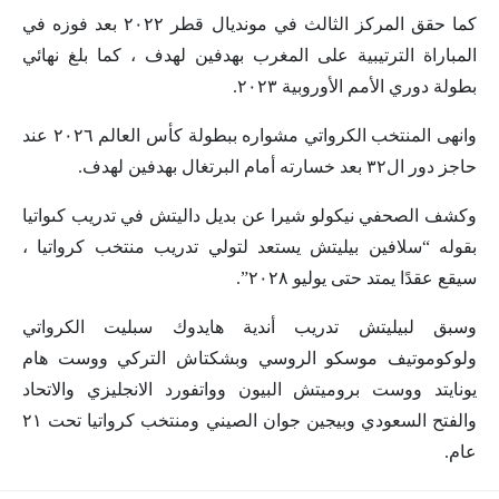
كما حقق المركز الثالث في مونديال قطر ٢٠٢٢ بعد فوزه في
المباراة الترتيبية على المغرب بهدفين لهدف ، كما بلغ نهائي
بطولة دوري الأمم الأوروبية ٢٠٢٣.
وانهى المنتخب الكرواتي مشواره ببطولة كأس العالم ٢٠٢٦ عند
حاجز دور ال٣٢ بعد خسارته أمام البرتغال بهدفين لهدف.
وكشف الصحفي نيكولو شيرا عن بديل داليتش في تدريب كىواتيا
بقوله “سلافين بيليتش يستعد لتولي تدريب منتخب كرواتيا ،
سيقع عقدًا يمتد حتى يوليو ٢٠٢٨”.
وسبق لبيليتش تدريب أندية هايدوك سبليت الكرواتي
ولوكوموتيف موسكو الروسي وبشكتاش التركي ووست هام
يونايتد ووست بروميتش البيون وواتفورد الانجليزي والاتحاد
والفتح السعودي وبيجين جوان الصيني ومنتخب كرواتيا تحت ٢١
عام.