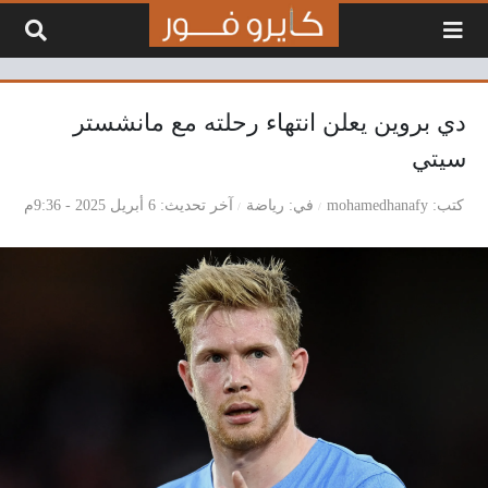
لتخطي إلى المحتوى
دي بروين يعلن انتهاء رحلته مع مانشستر
سيتي
كتب
mohamedhanafy
في
رياضة
آخر تحديث
6 أبريل 2025 - 9:36م