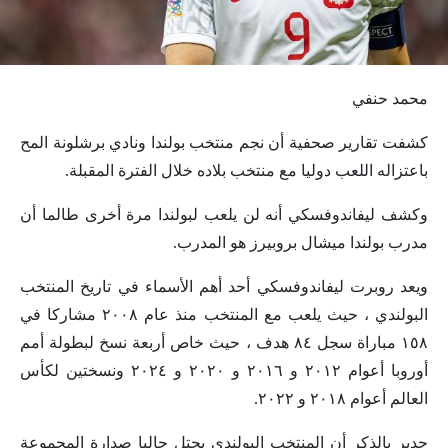
محمد حنفي
كشفت تقارير صحفية أن نجم منتخب بولندا ونادي برشلونة المح
باعتزاله اللعب دوليا مع منتخب بلاده خلال الفترة المقبلة.
وكشف ليفاندوفسكي أنه لن يلعب لبولندا مرة أخرى طالما أن
مدرب بولندا ميشال بروبيرز هو المدرب.
ويعد روبرت ليفاندوفسكي أحد أهم الأسماء في تاريخ المنتخب
البولندي ، حيث يلعب مع المنتخب منذ عام ٢٠٠٨ مشاركا في
١٥٨ مباراة سجل ٨٤ هدف ، حيث خاص أربعة نسخ لبطولة أمم
أوروبا أعوام ٢٠١٢ و ٢٠١٦ و ٢٠٢٠ و ٢٠٢٤ ونسختين لكأس
العالم أعوام ٢٠١٨ و ٢٠٢٢.
جدير بالذكر أن المنتخب البولندي يحتل حاليا صدارة المجموعة