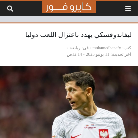
لتخطي إلى المحتوى
ليفاندوفسكي يهدد باعتزال اللعب دوليا
كتب
mohamedhanafy
في
رياضة
آخر تحديث
11 يونيو 2025 - 12:14ص