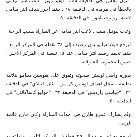
“ليون فلاش” في الدقيقة ٤٥ ، “ديفيد رويز” لاعب انتر ميامي
بالخطأ في مرماه في الدقيقة ٦٨ ، بينما أحرز هدف انتر ميامي
لاعبه “روبرت تايلور” في الدقيقة ٥٠.
وغاب ليونيل ميسي لاعب انتر ميامي عن المباراة بسبب الراحة.
ليرفع فيلادلفيا يونيون رصيده إلى ٣٤ نقطة في المركز الرابع ،
بينما تجمد رصيد انتر ميامي عند ١٥ نقطة في المركز الأخير ،
ضمن المجموعة الشرقية.
بدوره واصل اوستن صحوته وتفوق على هيوستن دينامو بثلاثية
نظيفة ، سجل اهداف اوستن كل من “ايثان فينلاي” في الدقيقة
٢٢ ، “جياسي زارديس” في الدقيقة ٣٢ ، “جوليو كاساكانتي” في
الدقيقة ٥٠.
ولم يشارك عمرو طارق في أحداث المباراة وكان خارج قائمة
فريقه.
ليرفع اوستن رصيده إلى ٢٥ نقطة في المركز الثامن ، بينما تجمد