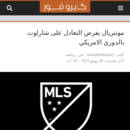
لتخطي إلى المحتوى
مونتريال يفرض التعادل على شارلوت
بالدوري الامريكي
كتب
mohamedhanafy
في
رياضة
آخر تحديث
26 يونيو 2023 - 7:59م