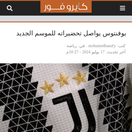
لتخطي إلى المحتوى
يوفنتوس يواصل تحضيراته للموسم الجديد
كتب
mohamedhanafy
في
رياضة
آخر تحديث
17 يوليو 2024 - 10:27م